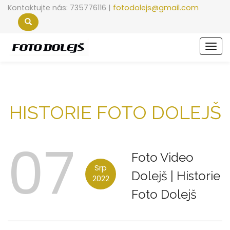
Kontaktujte nás: 735776116 |
fotodolejs@gmail.com
Men
HISTORIE FOTO DOLEJŠ
07
Foto Video
Srp
Dolejš
|
Historie
2022
Foto Dolejš