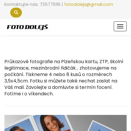
Kontaktujte nás: 735776116 |
fotodolejs@gmail.com
Men
Průkazové fotografie na Plzeňskou kartu, ZTP, školní
legitimace, mezinárodní řidičák... zhotovujeme na
počkání. Tiskneme 4 nebo 8 kusů o rozměrech
3,5x4,5cm. Fotku si můžete také nechat zaslat na
Váš mail. Zavolejte a domluvte si termín focení.
Fotíme i o víkendech.