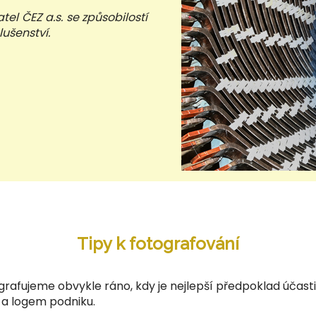
atel ČEZ a.s. se způsobilostí
lušenství.
Tipy k fotografování
grafujeme obvykle ráno, kdy je nejlepší předpoklad účas
í a logem podniku.