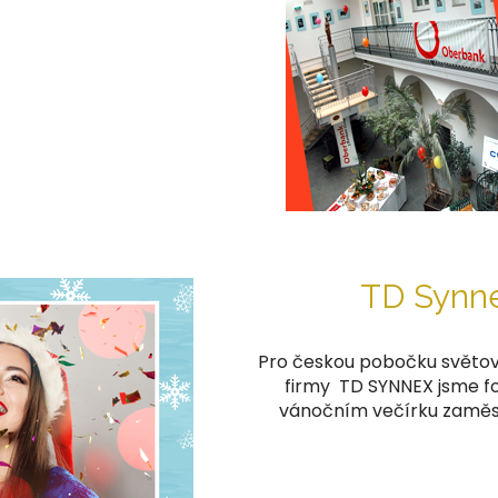
TD Synne
Pro českou pobočku světově
firmy TD SYNNEX jsme fo
vánočním večírku zaměst