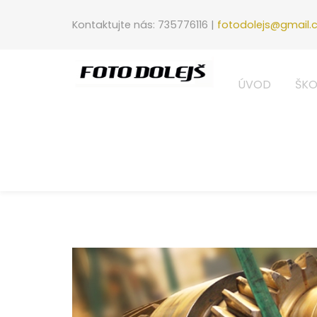
Kontaktujte nás: 735776116 |
fotodolejs@gmail
ÚVOD
ŠKO