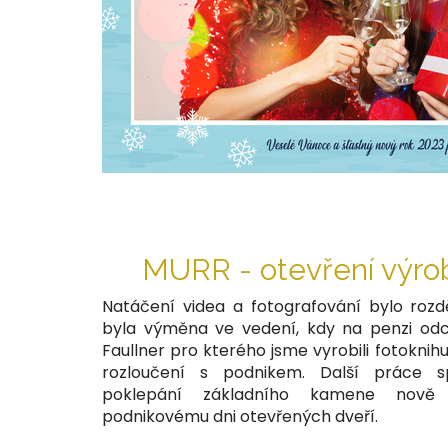
MURR - otevření výrob
Natáčení videa a fotografování bylo rozd
byla výměna ve vedení, kdy na penzi odc
Faullner pro kterého jsme vyrobili fotoknih
rozloučení s podnikem. Další práce s
poklepání základního kamene nov
podnikovému dni otevřených dveří.