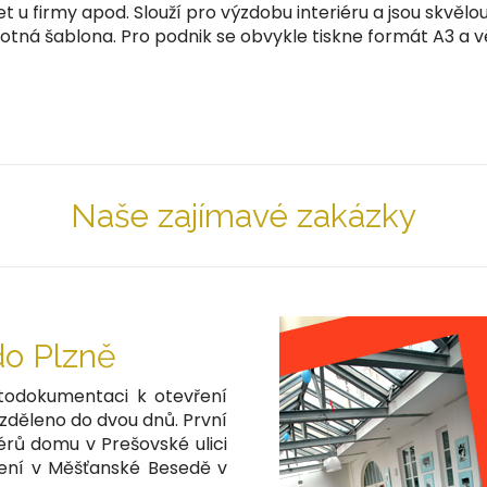
let u firmy apod. Slouží pro výzdobu interiéru a jsou sk
dnotná šablona. Pro podnik se obvykle tiskne formát A3 a 
Naše zajímavé zakázky
o Plzně
otodokumentaci k otevření
zděleno do dvou dnů. První
érů domu v Prešovské ulici
vření v Měšťanské Besedě v