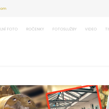
.com
LNÍ FOTO
ROČENKY
FOTOSLUŽBY
VIDEO
T