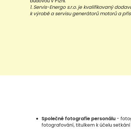
budovou v Plzni.
1. Servis-Energo s.r.o. je kvalifikovaný dodav
k výrobě a servisu generátorů motorů a přís
Společné fotografie personálu
- foto
fotografování, titulkem k účelu setkán