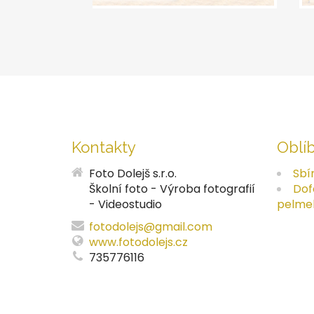
Kontakty
Oblí
Foto Dolejš s.r.o.
Sbí
Školní foto - Výroba fotografií
Dof
- Videostudio
pelme
fotodolejs@gmail.com
www.fotodolejs.cz
735776116