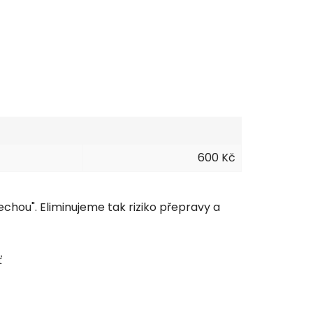
600 Kč
hou". Eliminujeme tak riziko přepravy a
ť