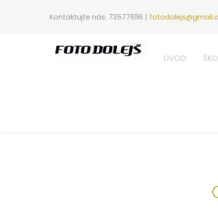
Kontaktujte nás: 735776116 |
fotodolejs@gmail
ÚVOD
ŠKO