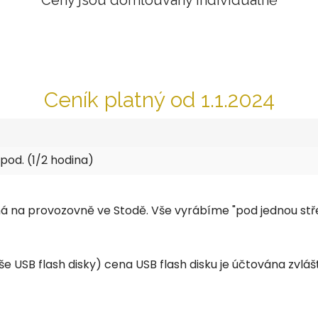
Ceny jsou domlouvány individuálně
Ceník platný od 1.1.2024
apod. (1/2 hodina)
na provozovně ve Stodě. Vše vyrábíme "pod jednou střec
 USB flash disky) cena USB flash disku je účtována zvláš