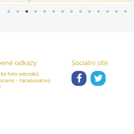
bené odkazy
Sociální sítě
rka foto odznaků
oceno - facebookový
l