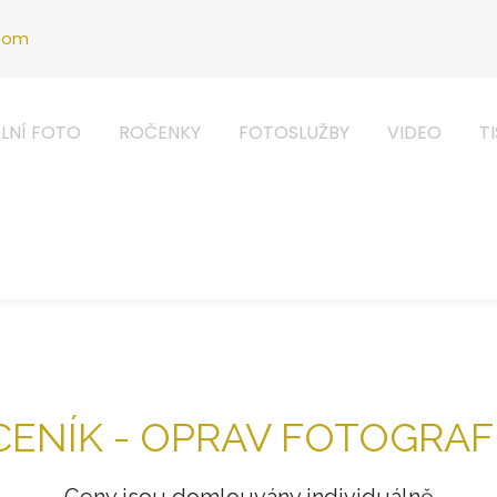
.com
LNÍ FOTO
ROČENKY
FOTOSLUŽBY
VIDEO
T
CENÍK - OPRAV FOTOGRAFI