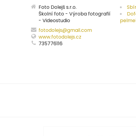
Foto Dolejš s.r.o.
Sbí
Školní foto - Výroba fotografií
Dof
- Videostudio
pelme
fotodolejs@gmail.com
www.fotodolejs.cz
735776116