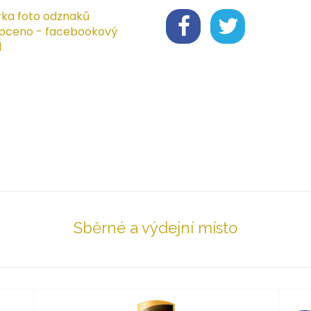
rka foto odznaků
oceno - facebookový
l
Sběrné a výdejní místo