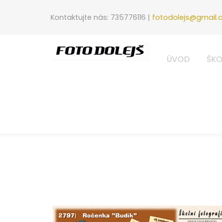
Kontaktujte nás: 735776116 |
fotodolejs@gmail
ÚVOD
ŠKO